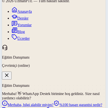
©
2026
UzmanPTE
— Tüm hakları saklıdır.
Anasayfa
Dersler
Yorumlar
Blog
Ücretler
Eğitim Danışmanı
Çevrimiçi (online)
Eğitim Danışmanı
Merhaba! 👋
WhatsApp Destek
birimine hoş geldiniz. Size nasıl
yardımcı olabiliriz?
Merhaba, bilgi alabilir miyim?
%100 başarı garantisi nedir?