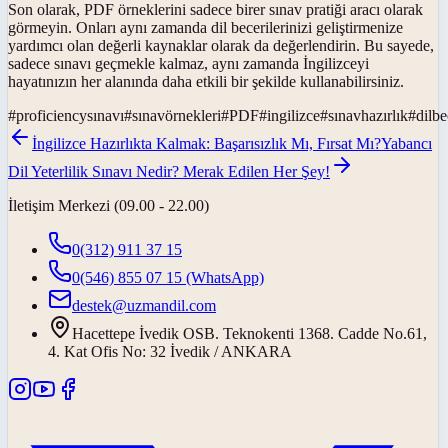
Son olarak, PDF örneklerini sadece birer sınav pratiği aracı olarak
görmeyin. Onları aynı zamanda dil becerilerinizi geliştirmenize
yardımcı olan değerli kaynaklar olarak da değerlendirin. Bu sayede,
sadece sınavı geçmekle kalmaz, aynı zamanda İngilizceyi
hayatınızın her alanında daha etkili bir şekilde kullanabilirsiniz.
#
proficiencysınavı
#
sınavörnekleri
#
PDF
#
ingilizce
#
sınavhazırlık
#
dilbe
İngilizce Hazırlıkta Kalmak: Başarısızlık Mı, Fırsat Mı?
Yabancı
Dil Yeterlilik Sınavı Nedir? Merak Edilen Her Şey!
İletişim Merkezi (09.00 - 22.00)
0(312) 911 37 15
0(546) 855 07 15
(WhatsApp)
destek@uzmandil.com
Hacettepe İvedik OSB. Teknokenti 1368. Cadde No.61,
4. Kat Ofis No: 32 İvedik / ANKARA