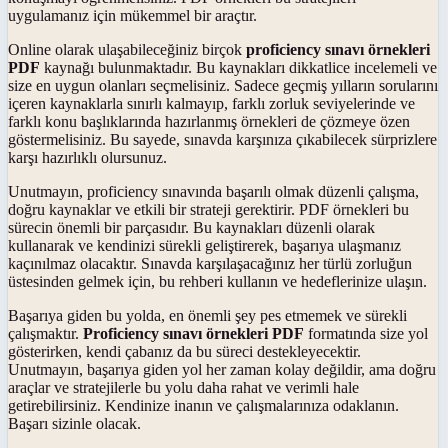
uygulamanız için mükemmel bir araçtır.
Online olarak ulaşabileceğiniz birçok
proficiency sınavı örnekleri
PDF
kaynağı bulunmaktadır. Bu kaynakları dikkatlice incelemeli ve
size en uygun olanları seçmelisiniz. Sadece geçmiş yılların sorularını
içeren kaynaklarla sınırlı kalmayıp, farklı zorluk seviyelerinde ve
farklı konu başlıklarında hazırlanmış örnekleri de çözmeye özen
göstermelisiniz. Bu sayede, sınavda karşınıza çıkabilecek sürprizlere
karşı hazırlıklı olursunuz.
Unutmayın, proficiency sınavında başarılı olmak düzenli çalışma,
doğru kaynaklar ve etkili bir strateji gerektirir. PDF örnekleri bu
sürecin önemli bir parçasıdır. Bu kaynakları düzenli olarak
kullanarak ve kendinizi sürekli geliştirerek, başarıya ulaşmanız
kaçınılmaz olacaktır. Sınavda karşılaşacağınız her türlü zorluğun
üstesinden gelmek için, bu rehberi kullanın ve hedeflerinize ulaşın.
Başarıya giden bu yolda, en önemli şey pes etmemek ve sürekli
çalışmaktır.
Proficiency sınavı örnekleri PDF
formatında size yol
gösterirken, kendi çabanız da bu süreci destekleyecektir.
Unutmayın, başarıya giden yol her zaman kolay değildir, ama doğru
araçlar ve stratejilerle bu yolu daha rahat ve verimli hale
getirebilirsiniz. Kendinize inanın ve çalışmalarınıza odaklanın.
Başarı sizinle olacak.