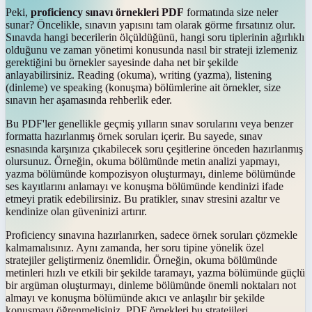
Peki,
proficiency sınavı örnekleri PDF
formatında size neler
sunar? Öncelikle, sınavın yapısını tam olarak görme fırsatınız olur.
Sınavda hangi becerilerin ölçüldüğünü, hangi soru tiplerinin ağırlıklı
olduğunu ve zaman yönetimi konusunda nasıl bir strateji izlemeniz
gerektiğini bu örnekler sayesinde daha net bir şekilde
anlayabilirsiniz. Reading (okuma), writing (yazma), listening
(dinleme) ve speaking (konuşma) bölümlerine ait örnekler, size
sınavın her aşamasında rehberlik eder.
Bu PDF'ler genellikle geçmiş yılların sınav sorularını veya benzer
formatta hazırlanmış örnek soruları içerir. Bu sayede, sınav
esnasında karşınıza çıkabilecek soru çeşitlerine önceden hazırlanmış
olursunuz. Örneğin, okuma bölümünde metin analizi yapmayı,
yazma bölümünde kompozisyon oluşturmayı, dinleme bölümünde
ses kayıtlarını anlamayı ve konuşma bölümünde kendinizi ifade
etmeyi pratik edebilirsiniz. Bu pratikler, sınav stresini azaltır ve
kendinize olan güveninizi artırır.
Proficiency sınavına hazırlanırken, sadece örnek soruları çözmekle
kalmamalısınız. Aynı zamanda, her soru tipine yönelik özel
stratejiler geliştirmeniz önemlidir. Örneğin, okuma bölümünde
metinleri hızlı ve etkili bir şekilde taramayı, yazma bölümünde güçlü
bir argüman oluşturmayı, dinleme bölümünde önemli noktaları not
almayı ve konuşma bölümünde akıcı ve anlaşılır bir şekilde
konuşmayı öğrenmelisiniz. PDF örnekleri bu stratejileri