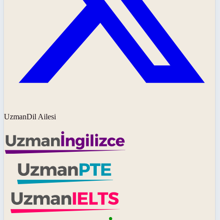
UzmanDil Ailesi