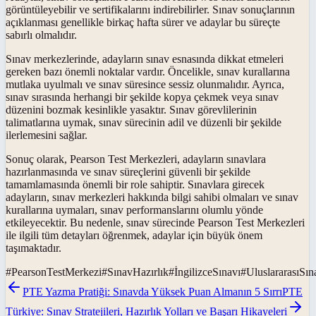
görüntüleyebilir ve sertifikalarını indirebilirler. Sınav sonuçlarının
açıklanması genellikle birkaç hafta sürer ve adaylar bu süreçte
sabırlı olmalıdır.
Sınav merkezlerinde, adayların sınav esnasında dikkat etmeleri
gereken bazı önemli noktalar vardır. Öncelikle, sınav kurallarına
mutlaka uyulmalı ve sınav süresince sessiz olunmalıdır. Ayrıca,
sınav sırasında herhangi bir şekilde kopya çekmek veya sınav
düzenini bozmak kesinlikle yasaktır. Sınav görevlilerinin
talimatlarına uymak, sınav sürecinin adil ve düzenli bir şekilde
ilerlemesini sağlar.
Sonuç olarak, Pearson Test Merkezleri, adayların sınavlara
hazırlanmasında ve sınav süreçlerini güvenli bir şekilde
tamamlamasında önemli bir role sahiptir. Sınavlara girecek
adayların, sınav merkezleri hakkında bilgi sahibi olmaları ve sınav
kurallarına uymaları, sınav performanslarını olumlu yönde
etkileyecektir. Bu nedenle, sınav sürecinde Pearson Test Merkezleri
ile ilgili tüm detayları öğrenmek, adaylar için büyük önem
taşımaktadır.
#
PearsonTestMerkezi
#
SınavHazırlık
#
İngilizceSınavı
#
UluslararasıSın
PTE Yazma Pratiği: Sınavda Yüksek Puan Almanın 5 Sırrı
PTE
Türkiye: Sınav Stratejileri, Hazırlık Yolları ve Başarı Hikayeleri