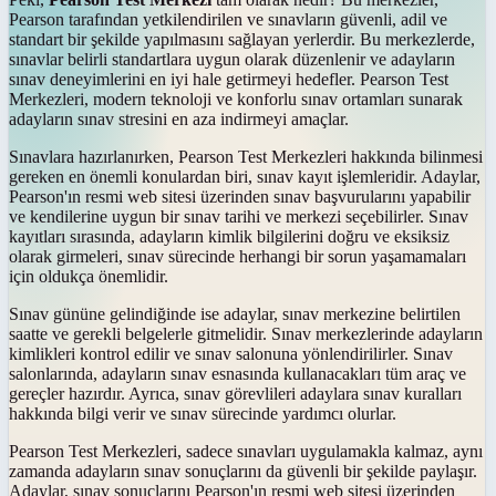
Pearson tarafından yetkilendirilen ve sınavların güvenli, adil ve
standart bir şekilde yapılmasını sağlayan yerlerdir. Bu merkezlerde,
sınavlar belirli standartlara uygun olarak düzenlenir ve adayların
sınav deneyimlerini en iyi hale getirmeyi hedefler. Pearson Test
Merkezleri, modern teknoloji ve konforlu sınav ortamları sunarak
adayların sınav stresini en aza indirmeyi amaçlar.
Sınavlara hazırlanırken, Pearson Test Merkezleri hakkında bilinmesi
gereken en önemli konulardan biri, sınav kayıt işlemleridir. Adaylar,
Pearson'ın resmi web sitesi üzerinden sınav başvurularını yapabilir
ve kendilerine uygun bir sınav tarihi ve merkezi seçebilirler. Sınav
kayıtları sırasında, adayların kimlik bilgilerini doğru ve eksiksiz
olarak girmeleri, sınav sürecinde herhangi bir sorun yaşamamaları
için oldukça önemlidir.
Sınav gününe gelindiğinde ise adaylar, sınav merkezine belirtilen
saatte ve gerekli belgelerle gitmelidir. Sınav merkezlerinde adayların
kimlikleri kontrol edilir ve sınav salonuna yönlendirilirler. Sınav
salonlarında, adayların sınav esnasında kullanacakları tüm araç ve
gereçler hazırdır. Ayrıca, sınav görevlileri adaylara sınav kuralları
hakkında bilgi verir ve sınav sürecinde yardımcı olurlar.
Pearson Test Merkezleri, sadece sınavları uygulamakla kalmaz, aynı
zamanda adayların sınav sonuçlarını da güvenli bir şekilde paylaşır.
Adaylar, sınav sonuçlarını Pearson'ın resmi web sitesi üzerinden