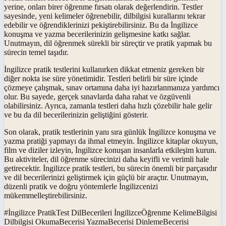
yerine, onları birer öğrenme fırsatı olarak değerlendirin. Testler
sayesinde, yeni kelimeler öğrenebilir, dilbilgisi kurallarını tekrar
edebilir ve öğrendiklerinizi pekiştirebilirsiniz. Bu da İngilizce
konuşma ve yazma becerilerinizin gelişmesine katkı sağlar.
Unutmayın, dil öğrenmek sürekli bir süreçtir ve pratik yapmak bu
sürecin temel taşıdır.
İngilizce pratik testlerini kullanırken dikkat etmeniz gereken bir
diğer nokta ise süre yönetimidir. Testleri belirli bir süre içinde
çözmeye çalışmak, sınav ortamına daha iyi hazırlanmanıza yardımcı
olur. Bu sayede, gerçek sınavlarda daha rahat ve özgüvenli
olabilirsiniz. Ayrıca, zamanla testleri daha hızlı çözebilir hale gelir
ve bu da dil becerilerinizin geliştiğini gösterir.
Son olarak, pratik testlerinin yanı sıra günlük İngilizce konuşma ve
yazma pratiği yapmayı da ihmal etmeyin. İngilizce kitaplar okuyun,
film ve diziler izleyin, İngilizce konuşan insanlarla etkileşim kurun.
Bu aktiviteler, dil öğrenme sürecinizi daha keyifli ve verimli hale
getirecektir. İngilizce pratik testleri, bu sürecin önemli bir parçasıdır
ve dil becerilerinizi geliştirmek için güçlü bir araçtır. Unutmayın,
düzenli pratik ve doğru yöntemlerle İngilizcenizi
mükemmelleştirebilirsiniz.
#
İngilizce PratikTest DilBecerileri İngilizceÖğrenme KelimeBilgisi
Dilbilgisi OkumaBecerisi YazmaBecerisi DinlemeBecerisi