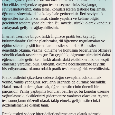
Öncelikle, seviyenize uygun testler seçmelisiniz. Başlangıç
seviyesindeyseniz, daha temel konuları içeren testlerle başlamak,
öğrenme sürecinizi daha kolay hale getirecektir. İleri seviyedeki
öğrenciler ise daha karmaşık cümle yapıları ve kelime bilgisi
gerektiren testlere yönelebilirler. Bu sayede, sürekli olarak kendinizi
zorlayarak gelişim sağlayabilirsiniz.
İnternet üzerinde birçok farklı İngilizce pratik test kaynağı
bulunmaktadır. Online platformlar, dil öğrenme uygulamaları ve
eğitim siteleri, çeşitli formatlarda testler sunarlar. Bu testler
genellikle okuma, yazma, dinleme ve konuşma becerilerini ölçmeye
yönelik olarak tasarlanmıştır. Bu çeşitlilik, öğrenme sürecinizi daha
eğlenceli hale getirirken, farklı alanlardaki eksikliklerinizi de tespit
etmenize yardımcı olur. Örneğin, okuma becerilerinizde zayıflık
hissediyorsanız, okuma odaklı pratik testlerine ağırlık verebilirsiniz.
Pratik testlerini çözerken sadece doğru cevaplara odaklanmak
yerine, yanlış yaptığınız soruların üzerinde de durmak önemlidir.
Hatalarınızdan ders çıkarmak, öğrenme sürecinin önemli bir
parçasıdır. Yanlış yaptığınız konuları belirleyip, bu konular üzerine
yoğunlaşmak, eksiklerinizi gidermenize yardımcı olacaktır. Ayrıca,
test sonuçlarını düzenli olarak takip etmek, gelişim sürecinizi
gözlemlemenize olanak tanır.
Pratik testleri sadece birer değerlendirme aracı olarak görmek