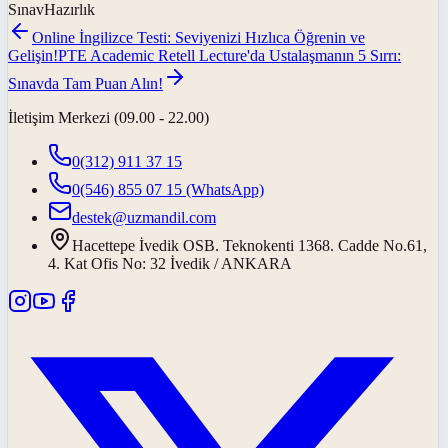
SınavHazırlık
Online İngilizce Testi: Seviyenizi Hızlıca Öğrenin ve
Gelişin!
PTE Academic Retell Lecture'da Ustalaşmanın 5 Sırrı:
Sınavda Tam Puan Alın!
İletişim Merkezi (09.00 - 22.00)
0(312) 911 37 15
0(546) 855 07 15
(WhatsApp)
destek@uzmandil.com
Hacettepe İvedik OSB. Teknokenti 1368. Cadde No.61,
4. Kat Ofis No: 32 İvedik / ANKARA