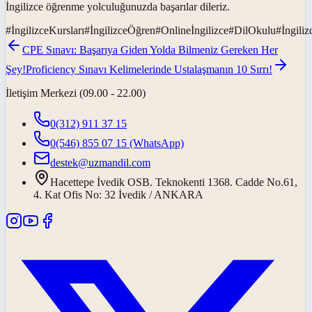
İngilizce öğrenme yolculuğunuzda başarılar dileriz.
#
İngilizceKursları
#
İngilizceÖğren
#
Onlineİngilizce
#
DilOkulu
#
İngiliz
CPE Sınavı: Başarıya Giden Yolda Bilmeniz Gereken Her
Şey!
Proficiency Sınavı Kelimelerinde Ustalaşmanın 10 Sırrı!
İletişim Merkezi (09.00 - 22.00)
0(312) 911 37 15
0(546) 855 07 15
(WhatsApp)
destek@uzmandil.com
Hacettepe İvedik OSB. Teknokenti 1368. Cadde No.61,
4. Kat Ofis No: 32 İvedik / ANKARA