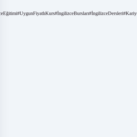
ceEğitimi
#
UygunFiyatlıKurs
#
İngilizceBursları
#
İngilizceDersleri
#
Kariy