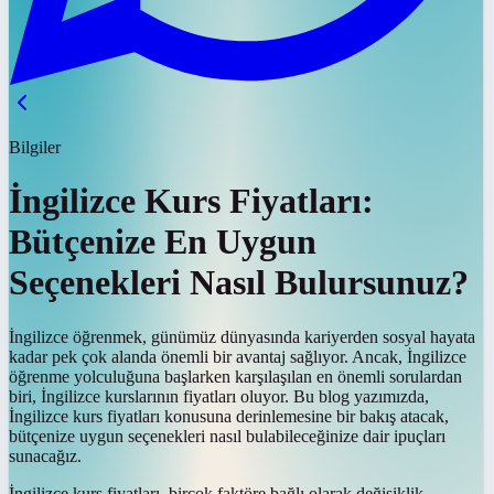
Bilgiler
İngilizce Kurs Fiyatları:
Bütçenize En Uygun
Seçenekleri Nasıl Bulursunuz?
İngilizce öğrenmek, günümüz dünyasında kariyerden sosyal hayata
kadar pek çok alanda önemli bir avantaj sağlıyor. Ancak, İngilizce
öğrenme yolculuğuna başlarken karşılaşılan en önemli sorulardan
biri, İngilizce kurslarının fiyatları oluyor. Bu blog yazımızda,
İngilizce kurs fiyatları konusuna derinlemesine bir bakış atacak,
bütçenize uygun seçenekleri nasıl bulabileceğinize dair ipuçları
sunacağız.
İngilizce kurs fiyatları, birçok faktöre bağlı olarak değişiklik