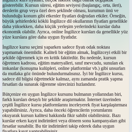
gösterebilir. Kursun süresi, eğitim seviyesi (başlangıç, orta, ileri),
derslerin grup veya özel ders şeklinde olması, kurumun ünü ve
bulunduğu konum gibi etkenler fiyatları doğrudan etkiler. Örneğin,
büyük şehirlerdeki köklü İngilizce dil okullarının fiyatları genellikle
daha yüksekken, daha küçük yerleşim yerlerindeki kurslar daha
ekonomik olabilir. Ayrıca, online İngilizce kursları da genellikle yüz
yüze kurslara göre daha uygun fiyatlıdır.
İngilizce kursu seçimi yaparken sadece fiyatı odak noktası
yapmamak önemlidir. Kaliteli bir eğitim almak, İngilizceyi etkili bir
şekilde öğrenmek için en kritik faktördür. Bu nedenle, kursun
öğretmen kadrosu, eğitim materyalleri, sınıf mevcudu, sunulan ek
imkanlar (konuşma kulüpleri, online platformlar vb.) gibi unsurları
da mutlaka göz önünde bulundurmalısınız. İyi bir İngilizce kursu,
sadece dil bilgisi öğretmekle kalmaz, aynı zamanda pratik yapma
fırsatları da sunarak öğrenme sürecinizi hızlandırır.
Bütçenize en uygun İngilizce kursunu bulmanın yollarından biri,
farklı kursları detaylı bir şekilde araştırmaktır. İnternet üzerinden
çeşitli İngilizce kursu platformlarını inceleyerek fiyat karşılaştırması
yapabilirsiniz. Ayrıca, daha önceki öğrencilerin yorumlarını
okuyarak kursun kalitesi hakkında fikir sahibi olabilirsiniz. Bazı
kurslar erken kayıt indirimleri veya dönem sonu kampanyaları gibi
fırsatlar sunabilir. Bu tür indirimleri takip ederek daha uygun
fiyatlara kayıt yaptırabilirsiniz.