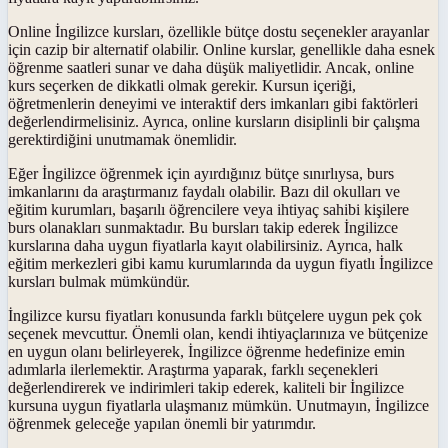
Online İngilizce kursları, özellikle bütçe dostu seçenekler arayanlar
için cazip bir alternatif olabilir. Online kurslar, genellikle daha esnek
öğrenme saatleri sunar ve daha düşük maliyetlidir. Ancak, online
kurs seçerken de dikkatli olmak gerekir. Kursun içeriği,
öğretmenlerin deneyimi ve interaktif ders imkanları gibi faktörleri
değerlendirmelisiniz. Ayrıca, online kursların disiplinli bir çalışma
gerektirdiğini unutmamak önemlidir.
Eğer İngilizce öğrenmek için ayırdığınız bütçe sınırlıysa, burs
imkanlarını da araştırmanız faydalı olabilir. Bazı dil okulları ve
eğitim kurumları, başarılı öğrencilere veya ihtiyaç sahibi kişilere
burs olanakları sunmaktadır. Bu bursları takip ederek İngilizce
kurslarına daha uygun fiyatlarla kayıt olabilirsiniz. Ayrıca, halk
eğitim merkezleri gibi kamu kurumlarında da uygun fiyatlı İngilizce
kursları bulmak mümkündür.
İngilizce kursu fiyatları konusunda farklı bütçelere uygun pek çok
seçenek mevcuttur. Önemli olan, kendi ihtiyaçlarınıza ve bütçenize
en uygun olanı belirleyerek, İngilizce öğrenme hedefinize emin
adımlarla ilerlemektir. Araştırma yaparak, farklı seçenekleri
değerlendirerek ve indirimleri takip ederek, kaliteli bir İngilizce
kursuna uygun fiyatlarla ulaşmanız mümkün. Unutmayın, İngilizce
öğrenmek geleceğe yapılan önemli bir yatırımdır.