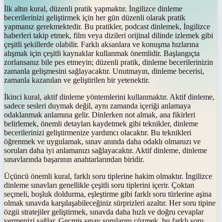
İlk altın kural, düzenli pratik yapmaktır. İngilizce dinleme
becerilerinizi geliştirmek için her gün düzenli olarak pratik
yapmanız gerekmektedir. Bu pratikler, podcast dinlemek, İngilizce
haberleri takip etmek, film veya dizileri orijinal dilinde izlemek gibi
çeşitli şekillerde olabilir. Farklı aksanlara ve konuşma hızlarına
alışmak için çeşitli kaynaklar kullanmak önemlidir. Başlangıçta
zorlansanız bile pes etmeyin; düzenli pratik, dinleme becerilerinizin
zamanla gelişmesini sağlayacaktır. Unutmayın, dinleme becerisi,
zamanla kazanılan ve geliştirilen bir yetenektir.
İkinci kural, aktif dinleme yöntemlerini kullanmaktır. Aktif dinleme,
sadece sesleri duymak değil, aynı zamanda içeriği anlamaya
odaklanmak anlamına gelir. Dinlerken not almak, ana fikirleri
belirlemek, önemli detayları kaydetmek gibi teknikler, dinleme
becerilerinizi geliştirmenize yardımcı olacaktır. Bu teknikleri
öğrenmek ve uygulamak, sınav anında daha odaklı olmanızı ve
soruları daha iyi anlamanızı sağlayacaktır. Aktif dinleme, dinleme
sınavlarında başarının anahtarlarından biridir.
Üçüncü önemli kural, farklı soru tiplerine hakim olmaktır. İngilizce
dinleme sınavları genellikle çeşitli soru tiplerini içerir. Çoktan
seçmeli, boşluk doldurma, eşleştirme gibi farklı soru türlerine aşina
olmak sınavda karşılaşabileceğiniz sürprizleri azaltır. Her soru tipine
özgü stratejiler geliştirmek, sınavda daha hızlı ve doğru cevaplar
vermenizi sağlar. Geçmiş sınav sorularını çözmek, bu farklı soru