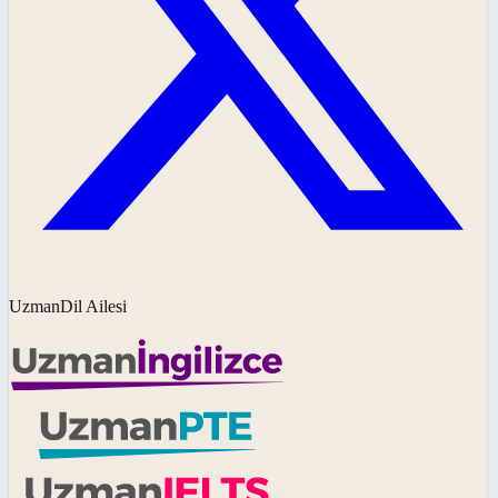
UzmanDil Ailesi