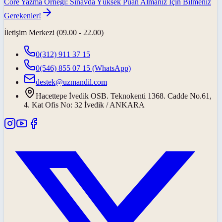
Core Yazma Örneği: Sınavda Yüksek Puan Almanız İçin Bilmeniz
Gerekenler!
İletişim Merkezi (09.00 - 22.00)
0(312) 911 37 15
0(546) 855 07 15
(WhatsApp)
destek@uzmandil.com
Hacettepe İvedik OSB. Teknokenti 1368. Cadde No.61,
4. Kat Ofis No: 32 İvedik / ANKARA