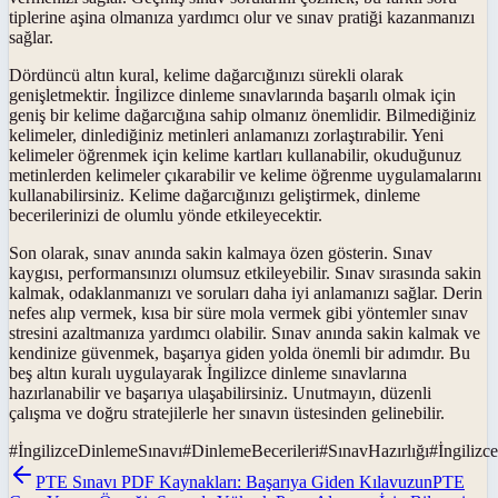
tiplerine aşina olmanıza yardımcı olur ve sınav pratiği kazanmanızı
sağlar.
Dördüncü altın kural, kelime dağarcığınızı sürekli olarak
genişletmektir. İngilizce dinleme sınavlarında başarılı olmak için
geniş bir kelime dağarcığına sahip olmanız önemlidir. Bilmediğiniz
kelimeler, dinlediğiniz metinleri anlamanızı zorlaştırabilir. Yeni
kelimeler öğrenmek için kelime kartları kullanabilir, okuduğunuz
metinlerden kelimeler çıkarabilir ve kelime öğrenme uygulamalarını
kullanabilirsiniz. Kelime dağarcığınızı geliştirmek, dinleme
becerilerinizi de olumlu yönde etkileyecektir.
Son olarak, sınav anında sakin kalmaya özen gösterin. Sınav
kaygısı, performansınızı olumsuz etkileyebilir. Sınav sırasında sakin
kalmak, odaklanmanızı ve soruları daha iyi anlamanızı sağlar. Derin
nefes alıp vermek, kısa bir süre mola vermek gibi yöntemler sınav
stresini azaltmanıza yardımcı olabilir. Sınav anında sakin kalmak ve
kendinize güvenmek, başarıya giden yolda önemli bir adımdır. Bu
beş altın kuralı uygulayarak İngilizce dinleme sınavlarına
hazırlanabilir ve başarıya ulaşabilirsiniz. Unutmayın, düzenli
çalışma ve doğru stratejilerle her sınavın üstesinden gelinebilir.
#
İngilizceDinlemeSınavı
#
DinlemeBecerileri
#
SınavHazırlığı
#
İngiliz
PTE Sınavı PDF Kaynakları: Başarıya Giden Kılavuzun
PTE