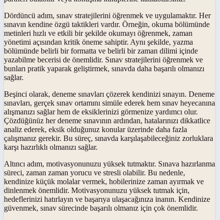
Dördüncü adım, sınav stratejilerini öğrenmek ve uygulamaktır. Her
sınavın kendine özgü taktikleri vardır. Örneğin, okuma bölümünde
metinleri hızlı ve etkili bir şekilde okumayı öğrenmek, zaman
yönetimi açısından kritik öneme sahiptir. Aynı şekilde, yazma
bölümünde belirli bir formatta ve belirli bir zaman dilimi içinde
yazabilme becerisi de önemlidir. Sınav stratejilerini öğrenmek ve
bunları pratik yaparak geliştirmek, sınavda daha başarılı olmanızı
sağlar.
Beşinci olarak, deneme sınavları çözerek kendinizi sınayın. Deneme
sınavları, gerçek sınav ortamını simüle ederek hem sınav heyecanına
alışmanızı sağlar hem de eksiklerinizi görmenize yardımcı olur.
Çözdüğünüz her deneme sınavının ardından, hatalarınızı dikkatlice
analiz ederek, eksik olduğunuz konular üzerinde daha fazla
çalışmanız gerekir. Bu süreç, sınavda karşılaşabileceğiniz zorluklara
karşı hazırlıklı olmanızı sağlar.
Altıncı adım, motivasyonunuzu yüksek tutmaktır. Sınava hazırlanma
süreci, zaman zaman yorucu ve stresli olabilir. Bu nedenle,
kendinize küçük molalar vermek, hobilerinize zaman ayırmak ve
dinlenmek önemlidir. Motivasyonunuzu yüksek tutmak için,
hedeflerinizi hatırlayın ve başarıya ulaşacağınıza inanın. Kendinize
güvenmek, sınav sürecinde başarılı olmanız için çok önemlidir.