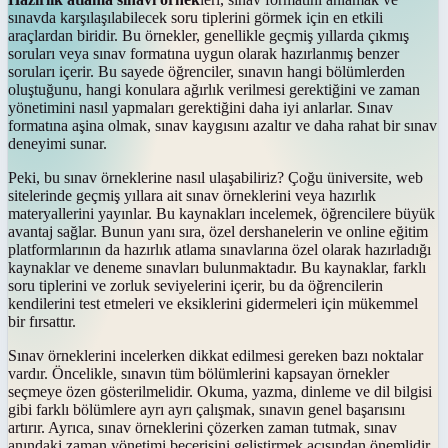
sınavda karşılaşılabilecek soru tiplerini görmek için en etkili
araçlardan biridir. Bu örnekler, genellikle geçmiş yıllarda çıkmış
soruları veya sınav formatına uygun olarak hazırlanmış benzer
soruları içerir. Bu sayede öğrenciler, sınavın hangi bölümlerden
oluştuğunu, hangi konulara ağırlık verilmesi gerektiğini ve zaman
yönetimini nasıl yapmaları gerektiğini daha iyi anlarlar. Sınav
formatına aşina olmak, sınav kaygısını azaltır ve daha rahat bir sınav
deneyimi sunar.
Peki, bu sınav örneklerine nasıl ulaşabiliriz? Çoğu üniversite, web
sitelerinde geçmiş yıllara ait sınav örneklerini veya hazırlık
materyallerini yayınlar. Bu kaynakları incelemek, öğrencilere büyük
avantaj sağlar. Bunun yanı sıra, özel dershanelerin ve online eğitim
platformlarının da hazırlık atlama sınavlarına özel olarak hazırladığı
kaynaklar ve deneme sınavları bulunmaktadır. Bu kaynaklar, farklı
soru tiplerini ve zorluk seviyelerini içerir, bu da öğrencilerin
kendilerini test etmeleri ve eksiklerini gidermeleri için mükemmel
bir fırsattır.
Sınav örneklerini incelerken dikkat edilmesi gereken bazı noktalar
vardır. Öncelikle, sınavın tüm bölümlerini kapsayan örnekler
seçmeye özen gösterilmelidir. Okuma, yazma, dinleme ve dil bilgisi
gibi farklı bölümlere ayrı ayrı çalışmak, sınavın genel başarısını
artırır. Ayrıca, sınav örneklerini çözerken zaman tutmak, sınav
anındaki zaman yönetimi becerisini geliştirmek açısından önemlidir.