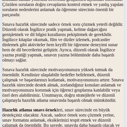
Çözülen soruların doğru cevaplarını kontrol etmek ve yanlış yapılan
soruların nedenlerini anlamak da öğrenme sürecinin önemli bir
parçasıdır.
Sınava hazırlık sürecinde sadece örnek soru çözmek yeterli değildir.
Düzenli olarak İngilizce pratik yapmak, kelime dağarcığını
genişletmek ve dil bilgisi kurallarını pekiştirmek de gereklidir.
İngilizce kitaplar okumak, film ve diziler izlemek, podcastler
dinlemek gibi aktiviteler hem keyifli bir öğrenme deneyimi sunar
hem de dil becerilerini geliştirir. Ayrıca, düzenli olarak İngilizce
yazma pratiği yapmak, sınavın yazma bölümünde daha başarılı
olmayı sağlar.
Sınava hazırlık sürecinde motivasyonunuzu yüksek tutmak da
önemlidir. Kendinize ulaşılabilir hedefler belirlemek, düzenli
çalışmak ve başarılarınızı kutlamak, motivasyonunuzu artırır. Sınava
hazırlık sürecinde destek almak, zorlandığınız konuları anlamak ve
motivasyonunuzu korumak için öğrenci gruplarına katılabilir veya
özel ders alabilirsiniz. Unutmayın, doğru stratejilerle ve düzenli
çalışmayla hazırlık atlama sınavında başarılı olmak mümkündür.
Hazırlık atlama sınavı örnek
leri, sınav sürecinde en büyük
destekçiniz olacaktır. Ancak, sadece örnek soru çözmek yerine,
sınav formatını anlamak, eksiklerinizi tespit etmek ve düzenli
çalışmak da önemlidir. Bu sayede, sınavda daha başarılı olacak ve