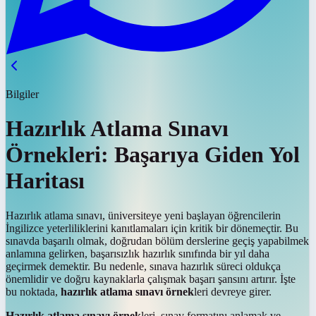
Bilgiler
Hazırlık Atlama Sınavı
Örnekleri: Başarıya Giden Yol
Haritası
Hazırlık atlama sınavı, üniversiteye yeni başlayan öğrencilerin
İngilizce yeterliliklerini kanıtlamaları için kritik bir dönemeçtir. Bu
sınavda başarılı olmak, doğrudan bölüm derslerine geçiş yapabilmek
anlamına gelirken, başarısızlık hazırlık sınıfında bir yıl daha
geçirmek demektir. Bu nedenle, sınava hazırlık süreci oldukça
önemlidir ve doğru kaynaklarla çalışmak başarı şansını artırır. İşte
bu noktada,
hazırlık atlama sınavı örnek
leri devreye girer.
Hazırlık atlama sınavı örnek
leri, sınav formatını anlamak ve