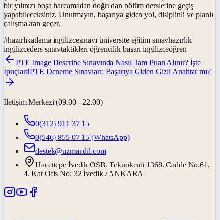
bir yılınızı boşa harcamadan doğrudan bölüm derslerine geçiş
yapabileceksiniz. Unutmayın, başarıya giden yol, disiplinli ve planlı
çalışmaktan geçer.
#
hazırlıkatlama ingilizcesınavı üniversite eğitim sınavhazırlık
ingilizceders sınavtaktikleri öğrencilik başarı ingilizceöğren
PTE Image Describe Sınavında Nasıl Tam Puan Alınır? İşte
İpuçları!
PTE Deneme Sınavları: Başarıya Giden Gizli Anahtar mı?
İletişim Merkezi (09.00 - 22.00)
0(312) 911 37 15
0(546) 855 07 15
(WhatsApp)
destek@uzmandil.com
Hacettepe İvedik OSB. Teknokenti 1368. Cadde No.61,
4. Kat Ofis No: 32 İvedik / ANKARA