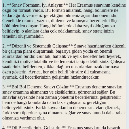
1. **Sınav Formatını İyi Anlayın:** Her Erasmus sınavının kendine
özgü bir formatı vardır. Bu formatı anlamak, hangi bölümlere ne
kadar ağırlık vermeniz gerektiğini bilmeniz açısından önemlidir.
Genellikle okuma, yazma, dinleme ve konuşma becerilerini ölçen
bölümlerden oluşur. Hangi bölümlerde daha zayıf olduğunuzu
belirleyip, o alanlara daha çok odaklanmak, sınav stratejinizin
temelini oluşturmalıdır.
2. **Düzenli ve Sistematik Çalışma:** Sınava hazırlanırken düzenli
bir çalışma planı oluşturmak, başarıya giden yolda en önemli
adımlardan biridir. Günlük, haftalık ve aylık hedefler belirleyerek,
kendinizi motive tutabilir ve ilerlemenizi takip edebilirsiniz. Çalışma
saatlerinizi belirlerken, dikkat dağıtıcı unsurlardan uzak durmaya
özen gösterin. Ayrıca, her gün belirli bir süre dil çalışmasına
ayırmak, dil becerilerinizin gelişimini hızlandıracaktır.
3. **Bol Bol Deneme Sınavı Çözün:** Erasmus deneme sınavları,
sınav ortamına alışmanızı ve eksiklerinizi görmenizi sağlar. Bu
sınavlar sayesinde hem zaman yönetimi becerilerinizi geliştirebilir
hem de hangi konularda daha fazla çalışmanız gerektiğini
belirleyebilirsiniz. Farklı kaynaklardan deneme sınavları çözmek,
farklı soru tiplerine aşina olmanızı sağlar ve sınav anında daha rahat
olmanıza yardımcı olur.
4. **Dil Becerilerinizi Geliştirin:** Erasmus sınavlarında başarılı