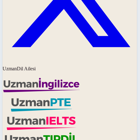
UzmanDil Ailesi