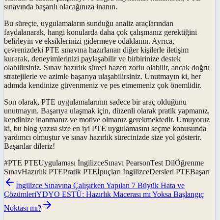
sınavında başarılı olacağınıza inanın.
Bu süreçte, uygulamaların sunduğu analiz araçlarından
faydalanarak, hangi konularda daha çok çalışmanız gerektiğini
belirleyin ve eksiklerinizi gidermeye odaklanın. Ayrıca,
çevrenizdeki PTE sınavına hazırlanan diğer kişilerle iletişim
kurarak, deneyimlerinizi paylaşabilir ve birbirinize destek
olabilirsiniz. Sınav hazırlık süreci bazen zorlu olabilir, ancak doğru
stratejilerle ve azimle başarıya ulaşabilirsiniz. Unutmayın ki, her
adımda kendinize güvenmeniz ve pes etmemeniz çok önemlidir.
Son olarak, PTE uygulamalarının sadece bir araç olduğunu
unutmayın. Başarıya ulaşmak için, düzenli olarak pratik yapmanız,
kendinize inanmanız ve motive olmanız gerekmektedir. Umuyoruz
ki, bu blog yazısı size en iyi PTE uygulamasını seçme konusunda
yardımcı olmuştur ve sınav hazırlık sürecinizde size yol gösterir.
Başarılar dileriz!
#
PTE PTEUygulaması İngilizceSınavı PearsonTest DilÖğrenme
SınavHazırlık PTEPratik PTEİpuçları İngilizceDersleri PTEBaşarı
İngilizce Sınavına Çalışırken Yapılan 7 Büyük Hata ve
Çözümleri
YDYO ESTÜ: Hazırlık Macerası mı Yoksa Başlangıç
Noktası mı?