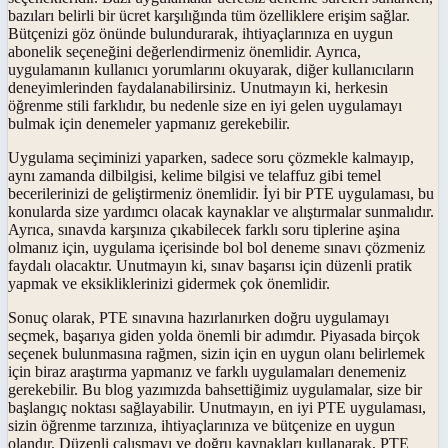
bazıları belirli bir ücret karşılığında tüm özelliklere erişim sağlar.
Bütçenizi göz önünde bulundurarak, ihtiyaçlarınıza en uygun
abonelik seçeneğini değerlendirmeniz önemlidir. Ayrıca,
uygulamanın kullanıcı yorumlarını okuyarak, diğer kullanıcıların
deneyimlerinden faydalanabilirsiniz. Unutmayın ki, herkesin
öğrenme stili farklıdır, bu nedenle size en iyi gelen uygulamayı
bulmak için denemeler yapmanız gerekebilir.
Uygulama seçiminizi yaparken, sadece soru çözmekle kalmayıp,
aynı zamanda dilbilgisi, kelime bilgisi ve telaffuz gibi temel
becerilerinizi de geliştirmeniz önemlidir. İyi bir PTE uygulaması, bu
konularda size yardımcı olacak kaynaklar ve alıştırmalar sunmalıdır.
Ayrıca, sınavda karşınıza çıkabilecek farklı soru tiplerine aşina
olmanız için, uygulama içerisinde bol bol deneme sınavı çözmeniz
faydalı olacaktır. Unutmayın ki, sınav başarısı için düzenli pratik
yapmak ve eksikliklerinizi gidermek çok önemlidir.
Sonuç olarak, PTE sınavına hazırlanırken doğru uygulamayı
seçmek, başarıya giden yolda önemli bir adımdır. Piyasada birçok
seçenek bulunmasına rağmen, sizin için en uygun olanı belirlemek
için biraz araştırma yapmanız ve farklı uygulamaları denemeniz
gerekebilir. Bu blog yazımızda bahsettiğimiz uygulamalar, size bir
başlangıç noktası sağlayabilir. Unutmayın, en iyi PTE uygulaması,
sizin öğrenme tarzınıza, ihtiyaçlarınıza ve bütçenize en uygun
olandır. Düzenli çalışmayı ve doğru kaynakları kullanarak, PTE