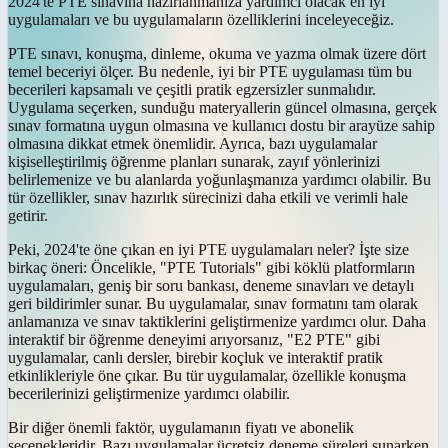
2024'te PTE sınavına hazırlanmanıza yardımcı olacak en iyi
uygulamaları ve bu uygulamaların özelliklerini inceleyeceğiz.
PTE sınavı, konuşma, dinleme, okuma ve yazma olmak üzere dört
temel beceriyi ölçer. Bu nedenle, iyi bir PTE uygulaması tüm bu
becerileri kapsamalı ve çeşitli pratik egzersizler sunmalıdır.
Uygulama seçerken, sunduğu materyallerin güncel olmasına, gerçek
sınav formatına uygun olmasına ve kullanıcı dostu bir arayüze sahip
olmasına dikkat etmek önemlidir. Ayrıca, bazı uygulamalar
kişiselleştirilmiş öğrenme planları sunarak, zayıf yönlerinizi
belirlemenize ve bu alanlarda yoğunlaşmanıza yardımcı olabilir. Bu
tür özellikler, sınav hazırlık sürecinizi daha etkili ve verimli hale
getirir.
Peki, 2024'te öne çıkan en iyi PTE uygulamaları neler? İşte size
birkaç öneri: Öncelikle, "PTE Tutorials" gibi köklü platformların
uygulamaları, geniş bir soru bankası, deneme sınavları ve detaylı
geri bildirimler sunar. Bu uygulamalar, sınav formatını tam olarak
anlamanıza ve sınav taktiklerini geliştirmenize yardımcı olur. Daha
interaktif bir öğrenme deneyimi arıyorsanız, "E2 PTE" gibi
uygulamalar, canlı dersler, birebir koçluk ve interaktif pratik
etkinlikleriyle öne çıkar. Bu tür uygulamalar, özellikle konuşma
becerilerinizi geliştirmenize yardımcı olabilir.
Bir diğer önemli faktör, uygulamanın fiyatı ve abonelik
seçenekleridir. Bazı uygulamalar ücretsiz deneme süreleri sunarken,