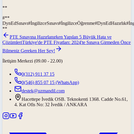
**
#
**
DynEdSınavı
#
İngilizceSınavı
#
İngilizceÖğrenme
#
DynEdHazırlık
#
İn
**
PTE Sınavına Hazırlanırken Yapılan 5 Büyük Hata ve
Çözümleri
Türkiye'de PTE Fiyatları: 2024'te Sınava Girmeden Önce
Bilmeniz Gereken Her Şey!
İletişim Merkezi (09.00 - 22.00)
0(312) 911 37 15
0(546) 855 07 15
(WhatsApp)
destek@uzmandil.com
Hacettepe İvedik OSB. Teknokenti 1368. Cadde No.61,
4. Kat Ofis No: 32 İvedik / ANKARA