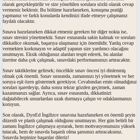
olarak gerçekleştirilir ve size yöneltilen sorulara sözlü olarak cevap
vermeniz beklenir. Bu bölüme hazırlanırken, konuşma pratiği
yapmanız ve farklı konularda kendinizi ifade etmeye çalışmanız
faydalı olacaktır.
Sınava hazırlanırken dikkat etmeniz gereken bir diğer nokta ise,
sınav stresini yönetmektir. Sınav esnasında sakin kalmak ve soruları
dikkatlice okumak, başarıya ulaşmanız için önemlidir. Yanlış cevap
vermekten korkmayın ve adaptif yapının size yardımcı olacağını
unutmayın. Eksik olduğunuz alanları tespit ederek, bu alanlar
üzerine daha çok çalışmak, sınavdaki performansınızı artıracaktır.
Sınav taktiklerine gelirsek; öncelikle sınav öncesi iyi dinlenmiş
olmak çok önemli. Sınav sırasında, zamanınızı iyi yönetmek ve her
soruya eşit özen göstermek gerekiyor. Cevabından emin olmadığınız
soruları işaretleyip, daha sonra tekrar gözden geçirmek, zaman
kazanmanızı sağlar. Ayrıca, sınav esnasında, dikkatinizi
dağıtabilecek unsurlardan uzak durmaya çalışın ve odaklanmanızı
koruyun.
Son olarak, DynEd İngilizce sınavına hazırlanırken en önemli şeyin
düzenli ve planlı çalışmak olduğunu unutmayın. Her gün belirli bir
zamanı İngilizce çalışmaya ayırarak, hem motivasyonunuzu yüksek
tutacak, hem de sınavda başarılı olma şansınızı artıracaksınız.
Sınavda hepinize başarılar dileriz!