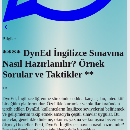
Bilgiler
**** DynEd İngilizce Sınavına
Nasıl Hazırlanılır? Örnek
Sorular ve Taktikler **
**
DynEd, İngilizce öğrenme sürecinde sıklıkla karşılaşılan, interaktif
bir eğitim platformudur. Özellikle kurumlar ve okullar tarafından
tercih edilen DynEd, kullanıcıların İngilizce seviyelerini belirlemek
ve gelişimlerini takip etmek amacıyla çeşitli sınavlar uygular. Bu
sınavlar, genellikle dinleme, okuma, yazma ve konuşma becerilerini
ölçmeyi hedefler. Peki, DynEd İngilizce sınavına nasıl hazırlanılır?
İşte size örnek sorular ve taktiklerle dolu bir rehber.