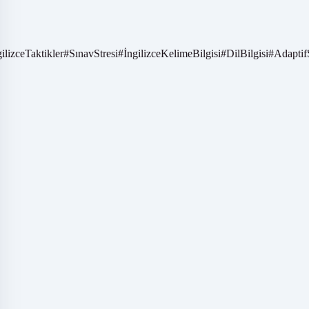
gilizceTaktikler
#
SınavStresi
#
İngilizceKelimeBilgisi
#
DilBilgisi
#
Adaptif