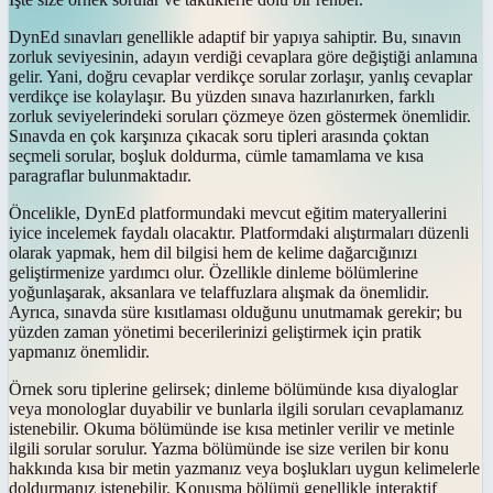
DynEd sınavları genellikle adaptif bir yapıya sahiptir. Bu, sınavın
zorluk seviyesinin, adayın verdiği cevaplara göre değiştiği anlamına
gelir. Yani, doğru cevaplar verdikçe sorular zorlaşır, yanlış cevaplar
verdikçe ise kolaylaşır. Bu yüzden sınava hazırlanırken, farklı
zorluk seviyelerindeki soruları çözmeye özen göstermek önemlidir.
Sınavda en çok karşınıza çıkacak soru tipleri arasında çoktan
seçmeli sorular, boşluk doldurma, cümle tamamlama ve kısa
paragraflar bulunmaktadır.
Öncelikle, DynEd platformundaki mevcut eğitim materyallerini
iyice incelemek faydalı olacaktır. Platformdaki alıştırmaları düzenli
olarak yapmak, hem dil bilgisi hem de kelime dağarcığınızı
geliştirmenize yardımcı olur. Özellikle dinleme bölümlerine
yoğunlaşarak, aksanlara ve telaffuzlara alışmak da önemlidir.
Ayrıca, sınavda süre kısıtlaması olduğunu unutmamak gerekir; bu
yüzden zaman yönetimi becerilerinizi geliştirmek için pratik
yapmanız önemlidir.
Örnek soru tiplerine gelirsek; dinleme bölümünde kısa diyaloglar
veya monologlar duyabilir ve bunlarla ilgili soruları cevaplamanız
istenebilir. Okuma bölümünde ise kısa metinler verilir ve metinle
ilgili sorular sorulur. Yazma bölümünde ise size verilen bir konu
hakkında kısa bir metin yazmanız veya boşlukları uygun kelimelerle
doldurmanız istenebilir. Konuşma bölümü genellikle interaktif