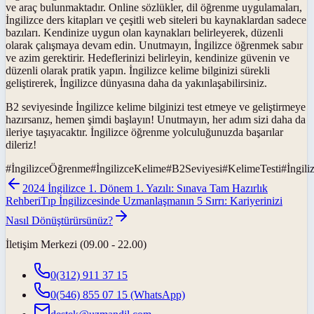
ve araç bulunmaktadır. Online sözlükler, dil öğrenme uygulamaları,
İngilizce ders kitapları ve çeşitli web siteleri bu kaynaklardan sadece
bazıları. Kendinize uygun olan kaynakları belirleyerek, düzenli
olarak çalışmaya devam edin. Unutmayın, İngilizce öğrenmek sabır
ve azim gerektirir. Hedeflerinizi belirleyin, kendinize güvenin ve
düzenli olarak pratik yapın. İngilizce kelime bilginizi sürekli
geliştirerek, İngilizce dünyasına daha da yakınlaşabilirsiniz.
B2 seviyesinde İngilizce kelime bilginizi test etmeye ve geliştirmeye
hazırsanız, hemen şimdi başlayın! Unutmayın, her adım sizi daha da
ileriye taşıyacaktır. İngilizce öğrenme yolculuğunuzda başarılar
dileriz!
#
İngilizceÖğrenme
#
İngilizceKelime
#
B2Seviyesi
#
KelimeTesti
#
İngili
2024 İngilizce 1. Dönem 1. Yazılı: Sınava Tam Hazırlık
Rehberi
Tıp İngilizcesinde Uzmanlaşmanın 5 Sırrı: Kariyerinizi
Nasıl Dönüştürürsünüz?
İletişim Merkezi (09.00 - 22.00)
0(312) 911 37 15
0(546) 855 07 15
(WhatsApp)