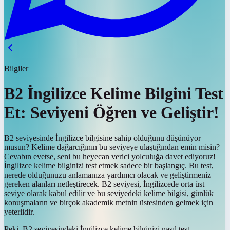
Bilgiler
B2 İngilizce Kelime Bilgini Test
Et: Seviyeni Öğren ve Geliştir!
B2 seviyesinde İngilizce bilgisine sahip olduğunu düşünüyor
musun? Kelime dağarcığının bu seviyeye ulaştığından emin misin?
Cevabın evetse, seni bu heyecan verici yolculuğa davet ediyoruz!
İngilizce kelime bilginizi test etmek sadece bir başlangıç. Bu test,
nerede olduğunuzu anlamanıza yardımcı olacak ve geliştirmeniz
gereken alanları netleştirecek. B2 seviyesi, İngilizcede orta üst
seviye olarak kabul edilir ve bu seviyedeki kelime bilgisi, günlük
konuşmaların ve birçok akademik metnin üstesinden gelmek için
yeterlidir.
Peki, B2 seviyesindeki İngilizce kelime bilginizi nasıl test