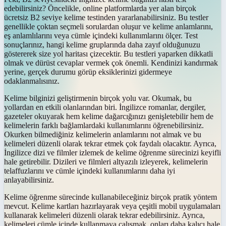
edebilirsiniz? Öncelikle, online platformlarda yer alan birçok
ücretsiz B2 seviye kelime testinden yararlanabilirsiniz. Bu testler
genellikle çoktan seçmeli sorulardan oluşur ve kelime anlamlarını,
eş anlamlılarını veya cümle içindeki kullanımlarını ölçer. Test
sonuçlarınız, hangi kelime gruplarında daha zayıf olduğunuzu
göstererek size yol haritası çizecektir. Bu testleri yaparken dikkatli
olmak ve dürüst cevaplar vermek çok önemli. Kendinizi kandırmak
yerine, gerçek durumu görüp eksiklerinizi gidermeye
odaklanmalısınız.
Kelime bilginizi geliştirmenin birçok yolu var. Okumak, bu
yollardan en etkili olanlarından biri. İngilizce romanlar, dergiler,
gazeteler okuyarak hem kelime dağarcığınızı genişletebilir hem de
kelimelerin farklı bağlamlardaki kullanımlarını öğrenebilirsiniz.
Okurken bilmediğiniz kelimelerin anlamlarını not almak ve bu
kelimeleri düzenli olarak tekrar etmek çok faydalı olacaktır. Ayrıca,
İngilizce dizi ve filmler izlemek de kelime öğrenme sürecinizi keyifli
hale getirebilir. Dizileri ve filmleri altyazılı izleyerek, kelimelerin
telaffuzlarını ve cümle içindeki kullanımlarını daha iyi
anlayabilirsiniz.
Kelime öğrenme sürecinde kullanabileceğiniz birçok pratik yöntem
mevcut. Kelime kartları hazırlayarak veya çeşitli mobil uygulamaları
kullanarak kelimeleri düzenli olarak tekrar edebilirsiniz. Ayrıca,
kelimeleri cümle içinde kullanmaya çalışmak, onları daha kalıcı hale