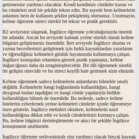
getirmenize yardımcı olacaktır. Kendi kendinize cümleler kurun ve
bu cümleleri sesli bir şekilde tekrar edin. Bu sayede hem kelimelerin
anlamını hem de kullanım şeklini pekiştirmiş olursunuz. Unutmayın,
kelime öğrenme süreci sürekli bir tekrar ve pratik gerektirir.
B2 seviyesine ulaşmak, İngilizce öğrenme yolculuğunuzda önemli
bir adımdır. Ancak bu seviyede kalmak yerine sürekli olarak kelime
bilginizi geliştirmeniz önemlidir. İleri seviyede İngilizce okuma ve
yazma becerilerinizi geliştirmek için farklı kaynaklardan yararlanın
ve öğrendiğiniz kelimeleri günlük hayatınızda kullanmaya çalışın.
İngilizce konuşulan ortamlara girerek pratik yapmanız, kelime
dağarcığınızı daha da zenginleştirecektir. Bir dili öğrenmek sürekli
bir gelişim sürecidir ve bu süreci keyifli hale getirmek sizin elinizde.
Kelime öğrenmek sadece kelimelerin anlamlarını bilmekle sınırlı
değildir. Kelimelerin hangi bağlamlarda kullanıldığını, hangi
duygusal tonları taşıdığını ve hangi cümle yapılarıyla birlikte
kullanıldığını bilmek de önemlidir. Bu nedenle, sadece kelime
listelerini ezberlemek yerine kelimeleri cümleler içinde öğrenmeye
özen gösterin. İngilizce metinleri okurken, kelimelerin nasıl
kullanıldığına dikkat edin ve kendi cümlelerinizi kurmaya çalışın.
Bu, kelime bilginizi derinleştirmenin ve akıcı bir şekilde İngilizce
konuşmanın anahtarıdır.
İngilizce öğrenme serüveninizde size yardımcı olacak birçok kaynak