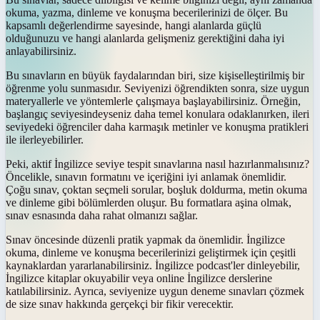
okuma, yazma, dinleme ve konuşma becerilerinizi de ölçer. Bu
kapsamlı değerlendirme sayesinde, hangi alanlarda güçlü
olduğunuzu ve hangi alanlarda gelişmeniz gerektiğini daha iyi
anlayabilirsiniz.
Bu sınavların en büyük faydalarından biri, size kişiselleştirilmiş bir
öğrenme yolu sunmasıdır. Seviyenizi öğrendikten sonra, size uygun
materyallerle ve yöntemlerle çalışmaya başlayabilirsiniz. Örneğin,
başlangıç seviyesindeyseniz daha temel konulara odaklanırken, ileri
seviyedeki öğrenciler daha karmaşık metinler ve konuşma pratikleri
ile ilerleyebilirler.
Peki, aktif İngilizce seviye tespit sınavlarına nasıl hazırlanmalısınız?
Öncelikle, sınavın formatını ve içeriğini iyi anlamak önemlidir.
Çoğu sınav, çoktan seçmeli sorular, boşluk doldurma, metin okuma
ve dinleme gibi bölümlerden oluşur. Bu formatlara aşina olmak,
sınav esnasında daha rahat olmanızı sağlar.
Sınav öncesinde düzenli pratik yapmak da önemlidir. İngilizce
okuma, dinleme ve konuşma becerilerinizi geliştirmek için çeşitli
kaynaklardan yararlanabilirsiniz. İngilizce podcast'ler dinleyebilir,
İngilizce kitaplar okuyabilir veya online İngilizce derslerine
katılabilirsiniz. Ayrıca, seviyenize uygun deneme sınavları çözmek
de size sınav hakkında gerçekçi bir fikir verecektir.