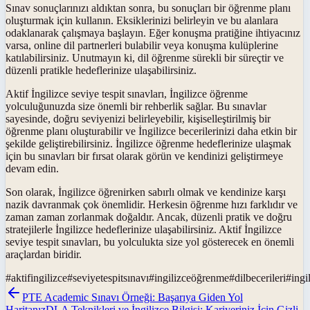
Sınav sonuçlarınızı aldıktan sonra, bu sonuçları bir öğrenme planı
oluşturmak için kullanın. Eksiklerinizi belirleyin ve bu alanlara
odaklanarak çalışmaya başlayın. Eğer konuşma pratiğine ihtiyacınız
varsa, online dil partnerleri bulabilir veya konuşma kulüplerine
katılabilirsiniz. Unutmayın ki, dil öğrenme sürekli bir süreçtir ve
düzenli pratikle hedeflerinize ulaşabilirsiniz.
Aktif İngilizce seviye tespit sınavları, İngilizce öğrenme
yolculuğunuzda size önemli bir rehberlik sağlar. Bu sınavlar
sayesinde, doğru seviyenizi belirleyebilir, kişiselleştirilmiş bir
öğrenme planı oluşturabilir ve İngilizce becerilerinizi daha etkin bir
şekilde geliştirebilirsiniz. İngilizce öğrenme hedeflerinize ulaşmak
için bu sınavları bir fırsat olarak görün ve kendinizi geliştirmeye
devam edin.
Son olarak, İngilizce öğrenirken sabırlı olmak ve kendinize karşı
nazik davranmak çok önemlidir. Herkesin öğrenme hızı farklıdır ve
zaman zaman zorlanmak doğaldır. Ancak, düzenli pratik ve doğru
stratejilerle İngilizce hedeflerinize ulaşabilirsiniz. Aktif İngilizce
seviye tespit sınavları, bu yolculukta size yol gösterecek en önemli
araçlardan biridir.
#
aktifingilizce
#
seviyetespitsınavı
#
ingilizceöğrenme
#
dilbecerileri
#
ingi
PTE Academic Sınavı Örneği: Başarıya Giden Yol
Haritanız
DLA Teknikleri ve İngilizce Bilgisi: Kariyeriniz İçin Gizli