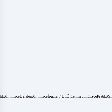
lık
#
İngilizceDersleri
#
İngilizceİpuçları
#
DilÖğrenme
#
İngilizcePratik
#
Sı