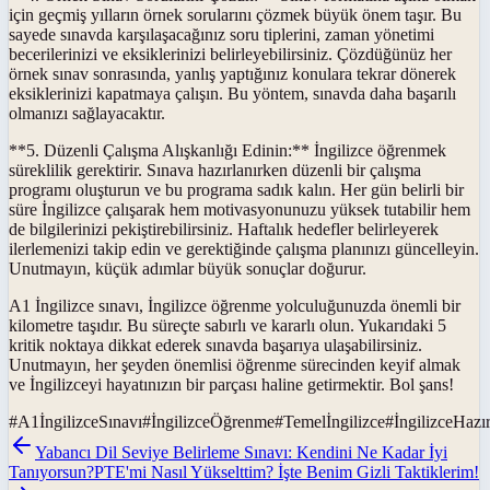
için geçmiş yılların örnek sorularını çözmek büyük önem taşır. Bu
sayede sınavda karşılaşacağınız soru tiplerini, zaman yönetimi
becerilerinizi ve eksiklerinizi belirleyebilirsiniz. Çözdüğünüz her
örnek sınav sonrasında, yanlış yaptığınız konulara tekrar dönerek
eksiklerinizi kapatmaya çalışın. Bu yöntem, sınavda daha başarılı
olmanızı sağlayacaktır.
**5. Düzenli Çalışma Alışkanlığı Edinin:** İngilizce öğrenmek
süreklilik gerektirir. Sınava hazırlanırken düzenli bir çalışma
programı oluşturun ve bu programa sadık kalın. Her gün belirli bir
süre İngilizce çalışarak hem motivasyonunuzu yüksek tutabilir hem
de bilgilerinizi pekiştirebilirsiniz. Haftalık hedefler belirleyerek
ilerlemenizi takip edin ve gerektiğinde çalışma planınızı güncelleyin.
Unutmayın, küçük adımlar büyük sonuçlar doğurur.
A1 İngilizce sınavı, İngilizce öğrenme yolculuğunuzda önemli bir
kilometre taşıdır. Bu süreçte sabırlı ve kararlı olun. Yukarıdaki 5
kritik noktaya dikkat ederek sınavda başarıya ulaşabilirsiniz.
Unutmayın, her şeyden önemlisi öğrenme sürecinden keyif almak
ve İngilizceyi hayatınızın bir parçası haline getirmektir. Bol şans!
#
A1İngilizceSınavı
#
İngilizceÖğrenme
#
Temelİngilizce
#
İngilizceHazır
Yabancı Dil Seviye Belirleme Sınavı: Kendini Ne Kadar İyi
Tanıyorsun?
PTE'mi Nasıl Yükselttim? İşte Benim Gizli Taktiklerim!