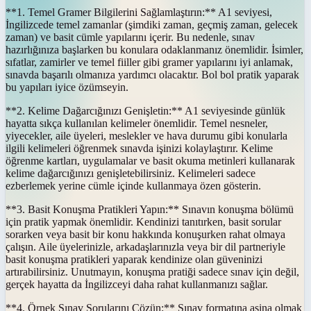
**1. Temel Gramer Bilgilerini Sağlamlaştırın:** A1 seviyesi,
İngilizcede temel zamanlar (şimdiki zaman, geçmiş zaman, gelecek
zaman) ve basit cümle yapılarını içerir. Bu nedenle, sınav
hazırlığınıza başlarken bu konulara odaklanmanız önemlidir. İsimler,
sıfatlar, zamirler ve temel fiiller gibi gramer yapılarını iyi anlamak,
sınavda başarılı olmanıza yardımcı olacaktır. Bol bol pratik yaparak
bu yapıları iyice özümseyin.
**2. Kelime Dağarcığınızı Genişletin:** A1 seviyesinde günlük
hayatta sıkça kullanılan kelimeler önemlidir. Temel nesneler,
yiyecekler, aile üyeleri, meslekler ve hava durumu gibi konularla
ilgili kelimeleri öğrenmek sınavda işinizi kolaylaştırır. Kelime
öğrenme kartları, uygulamalar ve basit okuma metinleri kullanarak
kelime dağarcığınızı genişletebilirsiniz. Kelimeleri sadece
ezberlemek yerine cümle içinde kullanmaya özen gösterin.
**3. Basit Konuşma Pratikleri Yapın:** Sınavın konuşma bölümü
için pratik yapmak önemlidir. Kendinizi tanıtırken, basit sorular
sorarken veya basit bir konu hakkında konuşurken rahat olmaya
çalışın. Aile üyelerinizle, arkadaşlarınızla veya bir dil partneriyle
basit konuşma pratikleri yaparak kendinize olan güveninizi
artırabilirsiniz. Unutmayın, konuşma pratiği sadece sınav için değil,
gerçek hayatta da İngilizceyi daha rahat kullanmanızı sağlar.
**4. Örnek Sınav Sorularını Çözün:** Sınav formatına aşina olmak