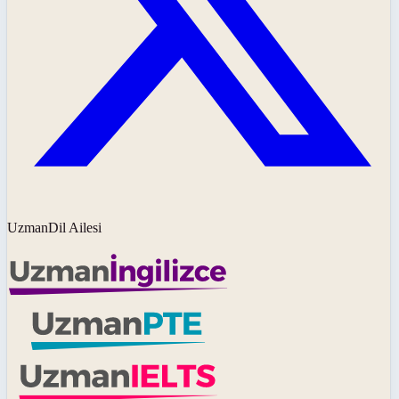
UzmanDil Ailesi