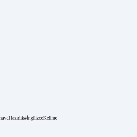
navaHazırlık
#
İngilizceKelime