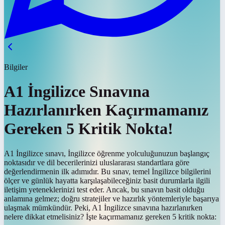
Bilgiler
A1 İngilizce Sınavına
Hazırlanırken Kaçırmamanız
Gereken 5 Kritik Nokta!
A1 İngilizce sınavı, İngilizce öğrenme yolculuğunuzun başlangıç
noktasıdır ve dil becerilerinizi uluslararası standartlara göre
değerlendirmenin ilk adımıdır. Bu sınav, temel İngilizce bilgilerini
ölçer ve günlük hayatta karşılaşabileceğiniz basit durumlarla ilgili
iletişim yeteneklerinizi test eder. Ancak, bu sınavın basit olduğu
anlamına gelmez; doğru stratejiler ve hazırlık yöntemleriyle başarıya
ulaşmak mümkündür. Peki, A1 İngilizce sınavına hazırlanırken
nelere dikkat etmelisiniz? İşte kaçırmamanız gereken 5 kritik nokta: