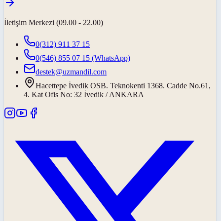
İletişim Merkezi (09.00 - 22.00)
0(312) 911 37 15
0(546) 855 07 15
(WhatsApp)
destek@uzmandil.com
Hacettepe İvedik OSB. Teknokenti 1368. Cadde No.61,
4. Kat Ofis No: 32 İvedik / ANKARA