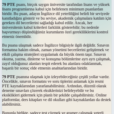
79 PTE
puanı, birçok saygın üniversite tarafından lisans ve yüksek
lisans programlarına kabul için belirlenen minimum puanlardan
biridir. Bu puan, adayın İngilizce dil yeterliliğini belirli bir seviyede
kanıtladığını gösterir ve bu seviye, akademik çalışmalara katılım için
gereken dil becerilerini sağladığı kabul edilir. Ancak, her
üniversitenin kabul kriterleri farklılık gösterebilir; bu nedenle
başvurmayı düşündüğünüz kurumların özel gerekliliklerini kontrol
etmeniz önemlidir.
Bu puana ulaşmak sadece İngilizce bilgisiyle ilgili değildir. Sınavın
formatına hakim olmak, zaman yönetimi becerilerini geliştirmek ve
etkili çalışma stratejileri uygulamak da büyük önem taşır. Sınavın
okuma, yazma, dinleme ve konuşma bölümlerine ayrı ayrı çalışmak,
zayıf olduğunuz alanları tespit ederek bu alanlara odaklanmak,
başarılı bir sonuç elde etmenin anahtarlarından biridir.
79 PTE
puanına ulaşmak için izleyebileceğiniz çeşitli yollar vardır.
Öncelikle, sınavın formatını ve soru tiplerini anlamak için resmi
PTE kaynaklarından yararlanabilirsiniz. Ardından, düzenli olarak
deneme sınavları çözerek eksiklerinizi belirleyebilir ve bu
eksiklikleri gidermek için planlı bir şekilde çalışabilirsiniz. Online
platformlar, ders kitapları ve dil okulları gibi kaynaklardan da destek
alabilirsiniz.
Bununla birlikte, sadece test çözmek ve gramer çalışmak yeterli