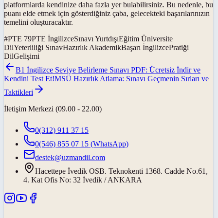
platformlarda kendinize daha fazla yer bulabilirsiniz. Bu nedenle, bu
puanı elde etmek için gösterdiğiniz çaba, gelecekteki başarılarınızın
temelini oluşturacaktır.
#
PTE 79PTE İngilizceSınavı YurtdışıEğitim Üniversite
DilYeterliliği SınavHazırlık AkademikBaşarı İngilizcePratiği
DilGelişimi
B1 İngilizce Seviye Belirleme Sınavı PDF: Ücretsiz İndir ve
Kendini Test Et!
MSÜ Hazırlık Atlama: Sınavı Geçmenin Sırları ve
Taktikleri
İletişim Merkezi (09.00 - 22.00)
0(312) 911 37 15
0(546) 855 07 15
(WhatsApp)
destek@uzmandil.com
Hacettepe İvedik OSB. Teknokenti 1368. Cadde No.61,
4. Kat Ofis No: 32 İvedik / ANKARA