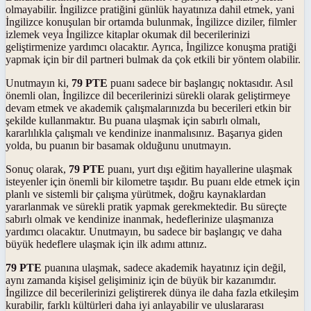
olmayabilir. İngilizce pratiğini günlük hayatınıza dahil etmek, yani
İngilizce konuşulan bir ortamda bulunmak, İngilizce diziler, filmler
izlemek veya İngilizce kitaplar okumak dil becerilerinizi
geliştirmenize yardımcı olacaktır. Ayrıca, İngilizce konuşma pratiği
yapmak için bir dil partneri bulmak da çok etkili bir yöntem olabilir.
Unutmayın ki,
79 PTE
puanı sadece bir başlangıç noktasıdır. Asıl
önemli olan, İngilizce dil becerilerinizi sürekli olarak geliştirmeye
devam etmek ve akademik çalışmalarınızda bu becerileri etkin bir
şekilde kullanmaktır. Bu puana ulaşmak için sabırlı olmalı,
kararlılıkla çalışmalı ve kendinize inanmalısınız. Başarıya giden
yolda, bu puanın bir basamak olduğunu unutmayın.
Sonuç olarak,
79 PTE
puanı, yurt dışı eğitim hayallerine ulaşmak
isteyenler için önemli bir kilometre taşıdır. Bu puanı elde etmek için
planlı ve sistemli bir çalışma yürütmek, doğru kaynaklardan
yararlanmak ve sürekli pratik yapmak gerekmektedir. Bu süreçte
sabırlı olmak ve kendinize inanmak, hedeflerinize ulaşmanıza
yardımcı olacaktır. Unutmayın, bu sadece bir başlangıç ve daha
büyük hedeflere ulaşmak için ilk adımı attınız.
79 PTE
puanına ulaşmak, sadece akademik hayatınız için değil,
aynı zamanda kişisel gelişiminiz için de büyük bir kazanımdır.
İngilizce dil becerilerinizi geliştirerek dünya ile daha fazla etkileşim
kurabilir, farklı kültürleri daha iyi anlayabilir ve uluslararası