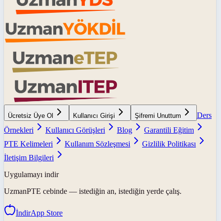
Ders
Ücretsiz Üye Ol
Kullanıcı Girişi
Şifremi Unuttum
Örnekleri
Kullanıcı Görüşleri
Blog
Garantili Eğitim
PTE Kelimeleri
Kullanım Sözleşmesi
Gizlilik Politikası
İletişim Bilgileri
Uygulamayı indir
UzmanPTE
cebinde — istediğin an, istediğin yerde çalış.
İndir
App Store