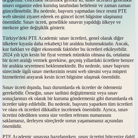
sınavı organize eden kuruluş tarafından belirlenir ve zaman zaman
güncellenebilir. Bu nedenle, başvuru yapmadan önce resmi PTE
web sitesini ziyaret ederek en güncel ücret bilgisine ulaşmanız
önemlidir. Sınav ücreti, genellikle sınavın yapıldığı ülkeye ve
merkeze göre değişiklik gösterir.
Türkiye'deki PTE Academic sınav ücretleri, genel olarak diğer
ülkelere kıyasla daha rekabetçi bir aralıkta bulunmaktadır. Ancak,
kur farkları ve diğer ekonomik faktörler bu ücretleri etkileyebilir.
2024 yılı için kesin bir fiyat vermek mümkün olmasa da, ortalama
bir ücret aralığı vermek gerekirse, geçmiş yıllardaki ücretlere benzer
bir aralıkta seyretmesi beklenmektedir. Bu nedenle, sınav başvuru
sürecinde ilgili sınav merkezinin resmi web sitesini veya müşteri
hizmetlerini arayarak kesin ücret bilgisine ulaşmak önemlidir.
Sınav ücreti dışında, bazı durumlarda ek ücretler de ödemeniz
gerekebilir. Örneğin, sınav tarihini değiştirmeniz veya sınav
sonuçlarınızı ek olarak bir kuruma göndermeniz gibi durumlarda ek
ücretler talep edilebilir. Bu nedenle, başvuru yaparken tüm ücretleri
ve olası ek ücretleri dikkatlice incelemek önemlidir. Ayrıca, sınav
ücretini ödedikten sonra size verilen referans numarasını
saklamanız, ilerleyen süreçlerde sorun yaşamamanız açısından
önemlidir.
PTE Academic sınavına hazırlanırken, sınav ücretini bütçenize dahil