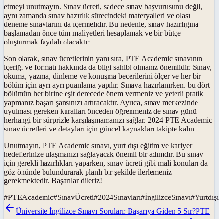
etmeyi unutmayın. Sınav ücreti, sadece sınav başvurusunu değil,
aynı zamanda sınav hazırlık sürecindeki materyalleri ve olası
deneme sınavlarını da içermelidir. Bu nedenle, sınav hazırlığına
başlamadan önce tüm maliyetleri hesaplamak ve bir bütçe
oluşturmak faydalı olacaktır.
Son olarak, sınav ücretlerinin yanı sıra, PTE Academic sınavının
içeriği ve formatı hakkında da bilgi sahibi olmanız önemlidir. Sınav,
okuma, yazma, dinleme ve konuşma becerilerini ölçer ve her bir
bölüm için ayrı ayrı puanlama yapılır. Sınava hazırlanırken, bu dört
bölümün her birine eşit derecede önem vermeniz ve yeterli pratik
yapmanız başarı şansınızı artıracaktır. Ayrıca, sınav merkezinde
uyulması gereken kuralları önceden öğrenmeniz de sınav günü
herhangi bir sürprizle karşılaşmamanızı sağlar. 2024 PTE Academic
sınav ücretleri ve detayları için güncel kaynakları takipte kalın.
Unutmayın, PTE Academic sınavı, yurt dışı eğitim ve kariyer
hedeflerinize ulaşmanızı sağlayacak önemli bir adımdır. Bu sınav
için gerekli hazırlıkları yaparken, sınav ücreti gibi mali konuları da
göz önünde bulundurarak planlı bir şekilde ilerlemeniz
gerekmektedir. Başarılar dileriz!
#
PTEAcademic
#
SınavÜcreti
#
2024Sınavları
#
İngilizceSınavı
#
Yurtdış
Üniversite İngilizce Sınavı Soruları: Başarıya Giden 5 Sır?
PTE