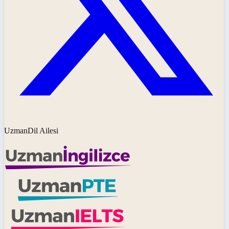
UzmanDil Ailesi