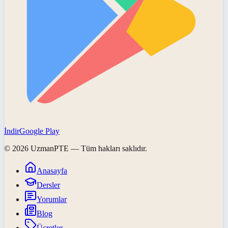
İndir
Google Play
©
2026
UzmanPTE
— Tüm hakları saklıdır.
Anasayfa
Dersler
Yorumlar
Blog
Ücretler