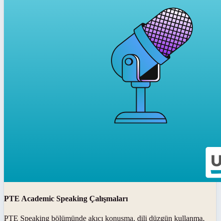
PTE Academic Speaking Çalışmaları
PTE Speaking bölümünde akıcı konuşma, dili düzgün kullanma,