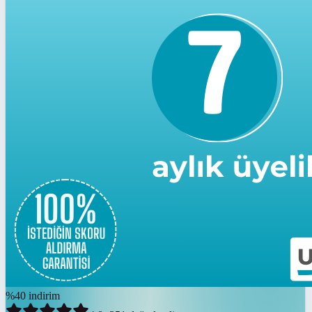
%
40
indirim