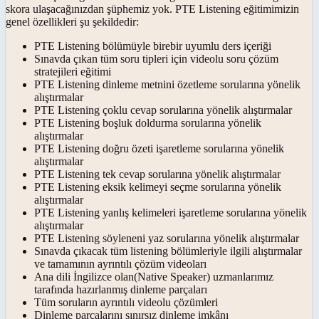
skora ulaşacağınızdan şüphemiz yok. PTE Listening eğitimimizin
genel özellikleri şu şekildedir:
PTE Listening bölümüyle birebir uyumlu ders içeriği
Sınavda çıkan tüm soru tipleri için videolu soru çözüm
stratejileri eğitimi
PTE Listening dinleme metnini özetleme sorularına yönelik
alıştırmalar
PTE Listening çoklu cevap sorularına yönelik alıştırmalar
PTE Listening boşluk doldurma sorularına yönelik
alıştırmalar
PTE Listening doğru özeti işaretleme sorularına yönelik
alıştırmalar
PTE Listening tek cevap sorularına yönelik alıştırmalar
PTE Listening eksik kelimeyi seçme sorularına yönelik
alıştırmalar
PTE Listening yanlış kelimeleri işaretleme sorularına yönelik
alıştırmalar
PTE Listening söyleneni yaz sorularına yönelik alıştırmalar
Sınavda çıkacak tüm listening bölümleriyle ilgili alıştırmalar
ve tamamının ayrıntılı çözüm videoları
Ana dili İngilizce olan(Native Speaker) uzmanlarımız
tarafında hazırlanmış dinleme parçaları
Tüm soruların ayrıntılı videolu çözümleri
Dinleme parçalarını sınırsız dinleme imkânı