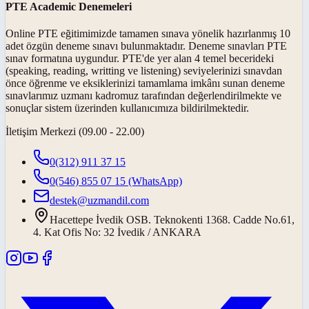
PTE Academic Denemeleri
Online PTE eğitimimizde tamamen sınava yönelik hazırlanmış 10
adet özgün deneme sınavı bulunmaktadır. Deneme sınavları PTE
sınav formatına uygundur. PTE'de yer alan 4 temel becerideki
(speaking, reading, writting ve listening) seviyelerinizi sınavdan
önce öğrenme ve eksiklerinizi tamamlama imkânı sunan deneme
sınavlarımız uzmanı kadromuz tarafından değerlendirilmekte ve
sonuçlar sistem üzerinden kullanıcımıza bildirilmektedir.
İletişim Merkezi (09.00 - 22.00)
0(312) 911 37 15
0(546) 855 07 15
(WhatsApp)
destek@uzmandil.com
Hacettepe İvedik OSB. Teknokenti 1368. Cadde No.61,
4. Kat Ofis No: 32 İvedik / ANKARA