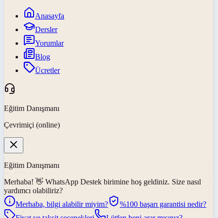
Anasayfa
Dersler
Yorumlar
Blog
Ücretler
Eğitim Danışmanı
Çevrimiçi (online)
Eğitim Danışmanı
Merhaba! 👋
WhatsApp Destek
birimine hoş geldiniz. Size nasıl
yardımcı olabiliriz?
Merhaba, bilgi alabilir miyim?
%100 başarı garantisi nedir?
Fiyat ve taksit seçenekleri
Lütfen beni arar mısınız?