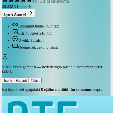
4.8
·
351
değerlendirme
28.332
₺
16.999
₺
Üyelik Satın Al
Kullanım
Online · Sınırsız
Erişim Süresi
210
gün
Üyelik Türü
Elit
Ödeme
Tek çekim / taksit
%100 başarı garantisi — hedeflediğin puana ulaşamazsan ücret
iadesi.
İçerik
Garanti
Taksit
Bu üyelik seti aşağıdaki
8
eğitim modülünün tamamını
kapsar.