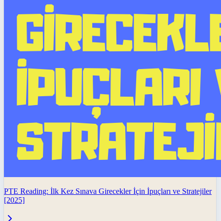
PTE Reading: İlk Kez Sınava Girecekler İçin İpuçları ve Stratejiler
[2025]