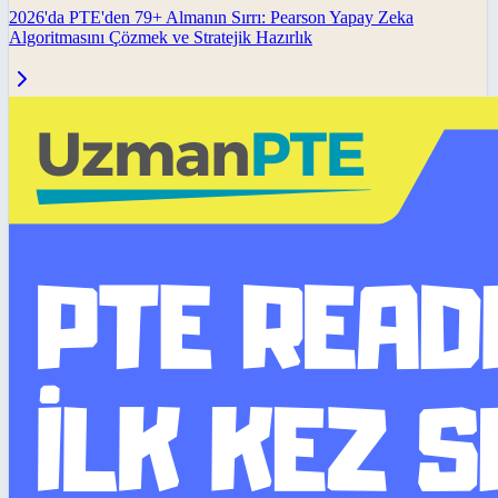
2026'da PTE'den 79+ Almanın Sırrı: Pearson Yapay Zeka
Algoritmasını Çözmek ve Stratejik Hazırlık